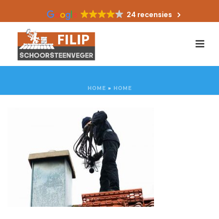
24 recensies
HOME
»
HOME